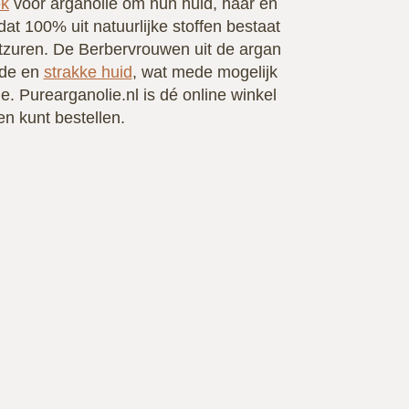
ek
voor arganolie om hun huid, haar en
at 100% uit natuurlijke stoffen bestaat
etzuren. De Berbervrouwen uit de argan
nde en
strakke huid
, wat mede mogelijk
. Purearganolie.nl is dé online winkel
n kunt bestellen.