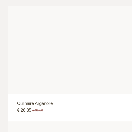
Culinaire Arganolie
€
26,35
€
31,00