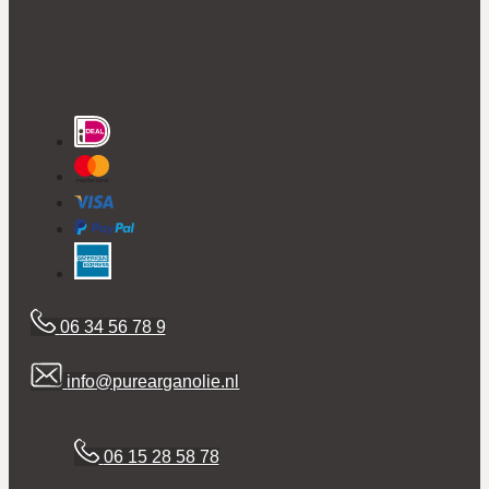
06 34 56 78 9
info@purearganolie.nl
06 15 28 58 78