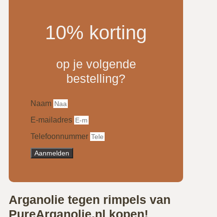
10% korting
op je volgende
bestelling?
Naam
E-mailadres
Telefoonnummer
Aanmelden
Arganolie tegen rimpels van
PureArganolie.nl kopen!