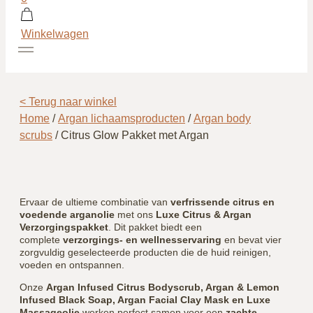
Winkelwagen
< Terug naar winkel
Home
/
Argan lichaamsproducten
/
Argan body
scrubs
/ Citrus Glow Pakket met Argan
Ervaar de ultieme combinatie van
verfrissende citrus en
voedende arganolie
met ons
Luxe Citrus & Argan
Verzorgingspakket
. Dit pakket biedt een
complete
verzorgings- en wellnesservaring
en bevat vier
zorgvuldig geselecteerde producten die de huid reinigen,
voeden en ontspannen.
Onze
Argan Infused Citrus Bodyscrub, Argan & Lemon
Infused Black Soap, Argan Facial Clay Mask en Luxe
Massageolie
werken perfect samen voor een
zachte,