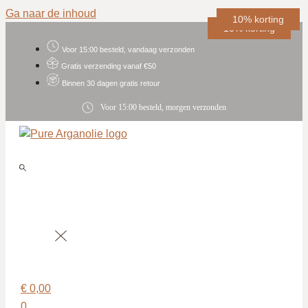
Ga naar de inhoud
15% korting
10% korting
10% korting
10% korting
10% korting
Voor 15:00 besteld, vandaag verzonden
Gratis verzending vanaf €50
Binnen 30 dagen gratis retour
Voor 15:00 besteld, morgen verzonden
€
0,00
0