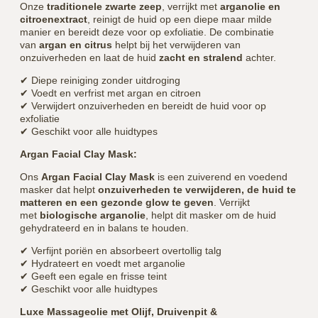
Onze
traditionele zwarte zeep
, verrijkt met
arganolie en
citroenextract
, reinigt de huid op een diepe maar milde
manier en bereidt deze voor op exfoliatie. De combinatie
van
argan en citrus
helpt bij het verwijderen van
onzuiverheden en laat de huid
zacht en stralend
achter.
✔ Diepe reiniging zonder uitdroging
✔ Voedt en verfrist met argan en citroen
✔ Verwijdert onzuiverheden en bereidt de huid voor op
exfoliatie
✔ Geschikt voor alle huidtypes
Argan Facial Clay Mask:
Ons
Argan Facial Clay Mask
is een zuiverend en voedend
masker dat helpt
onzuiverheden te verwijderen, de huid te
matteren en een gezonde glow te geven
. Verrijkt
met
biologische arganolie
, helpt dit masker om de huid
gehydrateerd en in balans te houden.
✔ Verfijnt poriën en absorbeert overtollig talg
✔ Hydrateert en voedt met arganolie
✔ Geeft een egale en frisse teint
✔ Geschikt voor alle huidtypes
Luxe Massageolie met Olijf, Druivenpit &