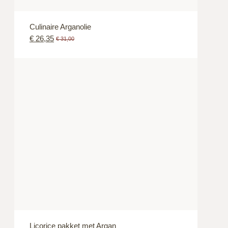
Culinaire Arganolie
€
26,35
€
31,00
Licorice pakket met Argan