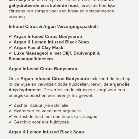
gehydrateerde en stralende huid
, terwijl de heerlijke
citrusgeuren zorgen voor een frisse en ontspannende
ervaring.
Inhoud Citrus & Argan Verzorgingspakket:
✔
Argan Infused Citrus Bodyscrub
✔
Argan & Lemon Infused Black Soap
✔
Argan Facial Clay Mask
✔
Luxe Massageolie met Olijf, Druivenpit &
Sinaasappelbloesem
Argan Infused Citrus Bodyscrub:
Onze
Argan Infused Citrus Bodyscrub
exfolieert de huid op
milde wijze en verwijdert dode huidcellen, terwijl de
arganolie
diep hydrateert
. De verfrissende citrusgeur zorgt voor een
energieke boost en een heerlijk fris gevoel.
✔ Zachte, natuurlijke exfoliatie
✔ Hydrateert en voedt met arganolie
✔ Verfrist de huid met een heerlijke citrusgeur
✔ Geschikt voor alle huidtypes
Argan & Lemon Infused Black Soap: