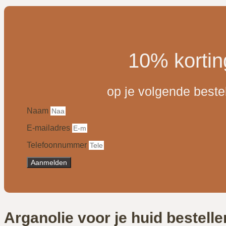
10% kortin
op je volgende beste
Naam
E-mailadres
Telefoonnummer
Aanmelden
Arganolie voor je huid bestelle