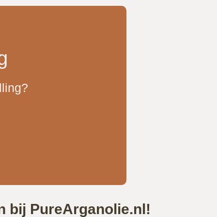
g
lling?
n bij PureArganolie.nl!