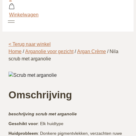
Winkelwagen
< Terug naar winkel
Home
/
Arganolie voor gezicht
/
Argan Crème
/ Nila
scrub met arganolie
Omschrijving
beschrijving scrub met arganolie
Geschikt
voor
: Elk huidtype
Huidprobleem
: Donkere pigmentvlekken, verzachten ruwe