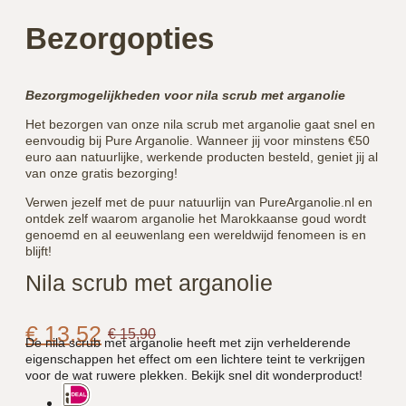
Bezorgopties
Bezorgmogelijkheden voor nila scrub met arganolie
Het bezorgen van onze nila scrub met arganolie gaat snel en
eenvoudig bij Pure Arganolie. Wanneer jij voor minstens €50
euro aan natuurlijke, werkende producten besteld, geniet jij al
van onze gratis bezorging!
Verwen jezelf met de puur natuurlijn van PureArganolie.nl en
ontdek zelf waarom arganolie het Marokkaanse goud wordt
genoemd en al eeuwenlang een wereldwijd fenomeen is en
blijft!
Nila scrub met arganolie
€
13,52
€
15,90
De nila scrub met arganolie heeft met zijn verhelderende
eigenschappen het effect om een lichtere teint te verkrijgen
voor de wat ruwere plekken. Bekijk snel dit wonderproduct!