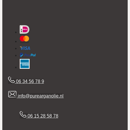
06 34 56 78 9
info@purearganolie.nl
06 15 28 58 78