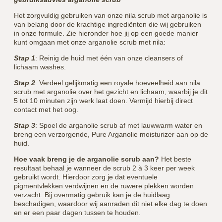
Het zorgvuldig gebruiken van onze nila scrub met arganolie is
van belang door de krachtige ingrediënten die wij gebruiken
in onze formule. Zie hieronder hoe jij op een goede manier
kunt omgaan met onze arganolie scrub met nila:
Stap 1
: Reinig de huid met één van onze cleansers of
lichaam washes.
Stap 2
: Verdeel gelijkmatig een royale hoeveelheid aan nila
scrub met arganolie over het gezicht en lichaam, waarbij je dit
5 tot 10 minuten zijn werk laat doen. Vermijd hierbij direct
contact met het oog.
Stap 3
: Spoel de arganolie scrub af met lauwwarm water en
breng een verzorgende, Pure Arganolie moisturizer aan op de
huid.
Hoe vaak breng je de arganolie scrub aan?
Het beste
resultaat behaal je wanneer de scrub 2 à 3 keer per week
gebruikt wordt. Hierdoor zorg je dat eventuele
pigmentvlekken verdwijnen en de ruwere plekken worden
verzacht. Bij overmatig gebruik kan je de huidlaag
beschadigen, waardoor wij aanraden dit niet elke dag te doen
en er een paar dagen tussen te houden.