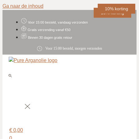
Ga naar de inhoud
15% korting
10% korting
10% korting
10% korting
15% korting
Voor 15:00 besteld, vandaag verzonden
Gratis verzending vanaf €50
Binnen 30 dagen gratis retour
Voor 15:00 besteld, morgen verzonden
€
0,00
0