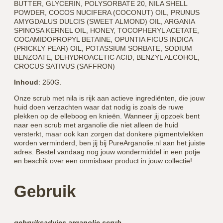
BUTTER, GLYCERIN, POLYSORBATE 20, NILA SHELL
POWDER, COCOS NUCIFERA (COCONUT) OIL, PRUNUS
AMYGDALUS DULCIS (SWEET ALMOND) OIL, ARGANIA
SPINOSA KERNEL OIL, HONEY, TOCOPHERYL ACETATE,
COCAMIDOPROPYL BETAINE, OPUNTIA FICUS INDICA
(PRICKLY PEAR) OIL, POTASSIUM SORBATE, SODIUM
BENZOATE, DEHYDROACETIC ACID, BENZYL ALCOHOL,
CROCUS SATIVUS (SAFFRON)
Inhoud
: 250G.
Onze scrub met nila is rijk aan actieve ingrediënten, die jouw
huid doen verzachten waar dat nodig is zoals de ruwe
plekken op de elleboog en knieën. Wanneer jij opzoek bent
naar een scrub met arganolie die niet alleen de huid
versterkt, maar ook kan zorgen dat donkere pigmentvlekken
worden verminderd, ben jij bij PureArganolie.nl aan het juiste
adres. Bestel vandaag nog jouw wondermiddel in een potje
en beschik over een onmisbaar product in jouw collectie!
Gebruik
gebruiksadvies arganolie scrub