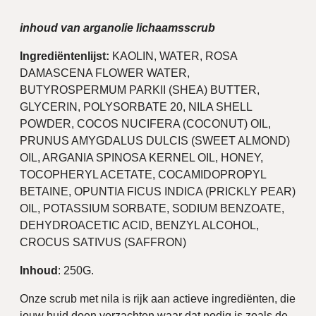
inhoud van arganolie lichaamsscrub
Ingrediëntenlijst:
KAOLIN, WATER, ROSA
DAMASCENA FLOWER WATER,
BUTYROSPERMUM PARKII (SHEA) BUTTER,
GLYCERIN, POLYSORBATE 20, NILA SHELL
POWDER, COCOS NUCIFERA (COCONUT) OIL,
PRUNUS AMYGDALUS DULCIS (SWEET ALMOND)
OIL, ARGANIA SPINOSA KERNEL OIL, HONEY,
TOCOPHERYL ACETATE, COCAMIDOPROPYL
BETAINE, OPUNTIA FICUS INDICA (PRICKLY PEAR)
OIL, POTASSIUM SORBATE, SODIUM BENZOATE,
DEHYDROACETIC ACID, BENZYL ALCOHOL,
CROCUS SATIVUS (SAFFRON)
Inhoud
: 250G.
Onze scrub met nila is rijk aan actieve ingrediënten, die
jouw huid doen verzachten waar dat nodig is zoals de