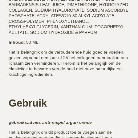
BARBADENSIS LEAF JUICE, DIMETHICONE, HYDROLYZED
COLLAGEN, SODIUM HYALURONATE, SODIUM ASCORBYL
PHOSPHATE, ACRYLATES/C10-30 ALKYL ACRYLATE
CROSSPOLYMER, PHENOXYETHANOL,
ETHYLHEXYLGLYCERIN, XANTHAN GUM, TOCOPHERYL
ACETATE, SODIUM HYDROXIDE & PARFUM
Inhoud
: 50 ML.
Het is belangrijk om de verouderende huid goed te voeden,
gezien wij vanaf een jaar of 25 het collageen aanmaak in ons
lichaam zien verminderen. Hierom is het belangrijk om de
elasticiteit te bewaren van de huid met onze natuurlijke en
krachtige ingrediënten.
Gebruik
gebruiksadvies anti-rimpel argan crème
Het is belangrijk om dit product toe te voegen aan de
huidverzorgingsroutine die jij ‘s avonds uitvoert. Lees