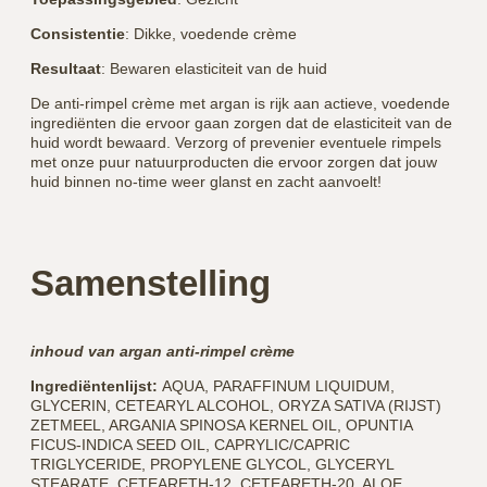
Consistentie
: Dikke, voedende crème
Resultaat
: Bewaren elasticiteit van de huid
De anti-rimpel crème met argan is rijk aan actieve, voedende
ingrediënten die ervoor gaan zorgen dat de elasticiteit van de
huid wordt bewaard. Verzorg of prevenier eventuele rimpels
met onze puur natuurproducten die ervoor zorgen dat jouw
huid binnen no-time weer glanst en zacht aanvoelt!
Samenstelling
inhoud van argan anti-rimpel crème
Ingrediëntenlijst:
AQUA, PARAFFINUM LIQUIDUM,
GLYCERIN, CETEARYL ALCOHOL, ORYZA SATIVA (RIJST)
ZETMEEL, ARGANIA SPINOSA KERNEL OIL, OPUNTIA
FICUS-INDICA SEED OIL, CAPRYLIC/CAPRIC
TRIGLYCERIDE, PROPYLENE GLYCOL, GLYCERYL
STEARATE, CETEARETH-12, CETEARETH-20, ALOE