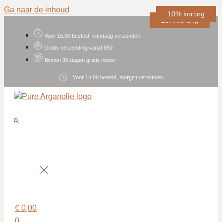
Ga naar de inhoud
15% korting
10% korting
10% korting
10% korting
15% korting
Voor 15:00 besteld, vandaag verzonden
Gratis verzending vanaf €50
Binnen 30 dagen gratis retour
Voor 15:00 besteld, morgen verzonden
€
0,00
0