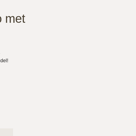
o met
e
del!