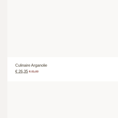
Culinaire Arganolie
€
26,35
€
31,00