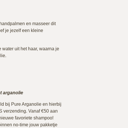
 handpalmen en masseer dit
ef je jezelf een kleine
e water uit het haar, waarna je
ie.
t arganolie
d bij Pure Arganolie en hierbij
IS verzending. Vanaf €50 aan
w nieuwe favoriete shampoo!
binnen no-time jouw pakketje