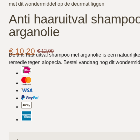
met dit wondermiddel op de deurmat liggen!
Anti haaruitval shampo
arganolie
€
10,20
€
12,00
De anti haaruitval shampoo met arganolie is een natuurlijk
remedie tegen alopecia. Bestel vandaag nog dit wondermid