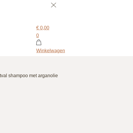
€
0,00
0
Winkelwagen
itval shampoo met arganolie